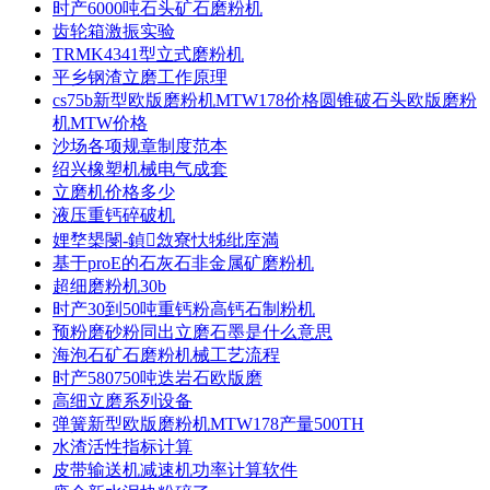
时产6000吨石头矿石磨粉机
齿轮箱激振实验
TRMK4341型立式磨粉机
平乡钢渣立磨工作原理
cs75b新型欧版磨粉机MTW178价格圆锥破石头欧版磨粉
机MTW价格
沙场各项规章制度范本
绍兴橡塑机械电气成套
立磨机价格多少
液压重钙碎破机
娌堥槼閿-鍞敜寮忕牬纰庢満
基于proE的石灰石非金属矿磨粉机
超细磨粉机30b
时产30到50吨重钙粉高钙石制粉机
预粉磨砂粉同出立磨石墨是什么意思
海泡石矿石磨粉机械工艺流程
时产580750吨迭岩石欧版磨
高细立磨系列设备
弹簧新型欧版磨粉机MTW178产量500TH
水渣活性指标计算
皮带输送机减速机功率计算软件