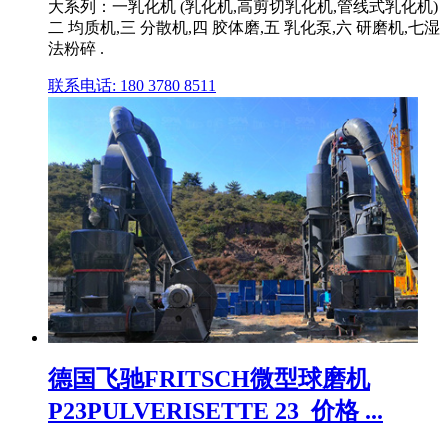
大系列：一乳化机 (乳化机,高剪切乳化机,管线式乳化机)
二 均质机,三 分散机,四 胶体磨,五 乳化泵,六 研磨机,七湿
法粉碎 .
联系电话: 180 3780 8511
德国飞驰FRITSCH微型球磨机
P23PULVERISETTE 23_价格 ...