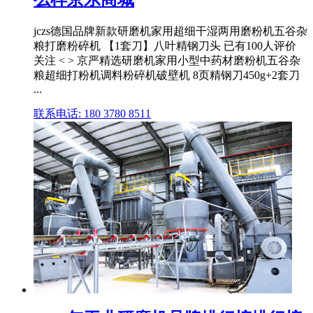
jczs德国品牌新款研磨机家用超细干湿两用磨粉机五谷杂
粮打磨粉碎机 【1套刀】八叶精钢刀头 已有100人评价
关注 < > 京严精选研磨机家用小型中药材磨粉机五谷杂
粮超细打粉机调料粉碎机破壁机 8页精钢刀450g+2套刀
...
联系电话: 180 3780 8511