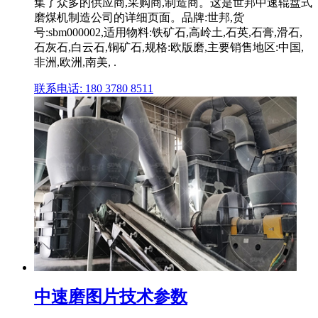
集了众多的供应商,采购商,制造商。这是世邦中速辊盘式
磨煤机制造公司的详细页面。品牌:世邦,货
号:sbm000002,适用物料:铁矿石,高岭土,石英,石膏,滑石,
石灰石,白云石,铜矿石,规格:欧版磨,主要销售地区:中国,
非洲,欧洲,南美, .
联系电话: 180 3780 8511
中速磨图片技术参数