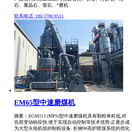
石、重晶石、萤石、*磨机 .
联系电话: 180 3780 8511
EM65型中速磨煤机
摘要：ZGM113 (MPS)型中速磨煤机具有制粉单耗低,对
负荷变动响应快,便于实现自动控制等技术优势,正逐步成
为大型火电机组的制粉设备. 长钢9#高炉喷煤系统的优化