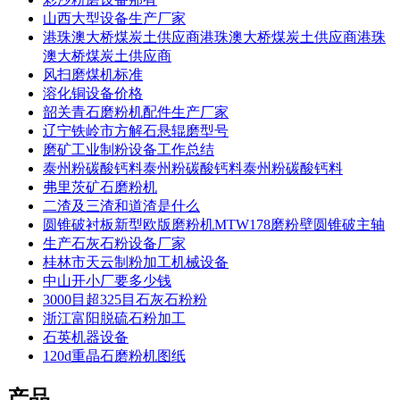
山西大型设备生产厂家
港珠澳大桥煤炭土供应商港珠澳大桥煤炭土供应商港珠
澳大桥煤炭土供应商
风扫磨煤机标准
溶化铜设备价格
韶关青石磨粉机配件生产厂家
辽宁铁岭市方解石悬辊磨型号
磨矿工业制粉设备工作总结
泰州粉碳酸钙料泰州粉碳酸钙料泰州粉碳酸钙料
弗里茨矿石磨粉机
二渣及三渣和道渣是什么
圆锥破衬板新型欧版磨粉机MTW178磨粉壁圆锥破主轴
生产石灰石粉设备厂家
桂林市天云制粉加工机械设备
中山开小厂要多少钱
3000目超325目石灰石粉粉
浙江富阳脱硫石粉加工
石英机器设备
120d重晶石磨粉机图纸
产品