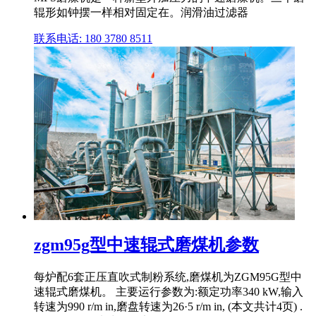
辊形如钟摆一样相对固定在。润滑油过滤器
联系电话: 180 3780 8511
zgm95g型中速辊式磨煤机参数
每炉配6套正压直吹式制粉系统,磨煤机为ZGM95G型中
速辊式磨煤机。 主要运行参数为:额定功率340 kW,输入
转速为990 r/m in,磨盘转速为26·5 r/m in, (本文共计4页) .