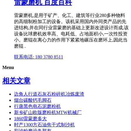
雷蒙磨机 百度百科
雷蒙磨机,是用于矿产、化工、建筑等行业280多种物料
的高细制粉加工的设备。该机采用国内外同类产品的先
进结构,并在同行业雷蒙磨的基础上更新改进设计而成,该
设备比球磨机效率高、电耗低、占地面积小,一次性投资
小。磨辊在离心力的作用下紧紧地碾压在磨环上,因此当
磨辊 .
联系电话: 180 3780 8511
Menu
相关文章
边角人行道石灰石粉碎机冶炼废渣
烟台碳酸钙毛脚石
行唐黑色电石泥磨粉机
新乡矿山欧版磨粉机MTW机械厂
1860雷蒙磨多大
时产1300方石油焦干式制沙机
彩沙粉磨设备那有