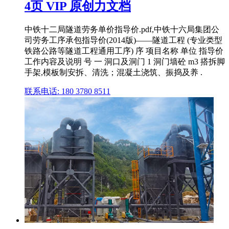
4页 VIP 原创力文档
中铁十二局隧道劳务单价指导价.pdf,中铁十六局集团公
司劳务工序承包指导价(2014版)——隧道工程 (专业类型
铁路公路等隧道工程通用工序) 序 项目名称 单位 指导价
工作内容及说明 号 一 洞口及洞门 1 洞门墙砼 m3 搭拆脚
手架,模板制安拆、清洗；混凝土浇筑、振捣及养 .
联系电话: 180 3780 8511