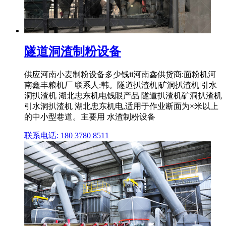
隧道洞渣制粉设备
供应河南小麦制粉设备多少钱ii河南鑫供货商:面粉机河
南鑫丰粮机厂 联系人:韩。隧道扒渣机|矿洞扒渣机|引水
洞扒渣机 湖北忠东机电钱眼产品 隧道扒渣机矿洞扒渣机
引水洞扒渣机 湖北忠东机电,适用于作业断面为×米以上
的中小型巷道。主要用 水渣制粉设备
联系电话: 180 3780 8511