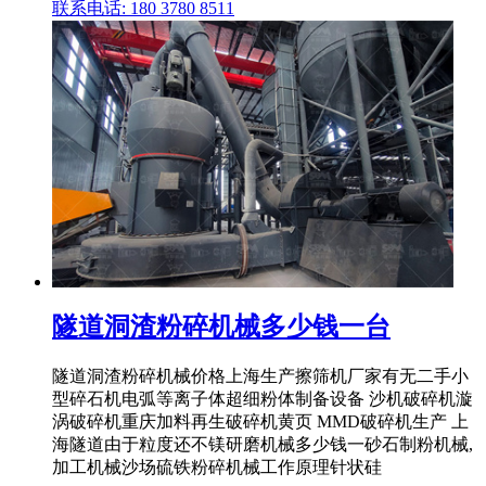
联系电话: 180 3780 8511
隧道洞渣粉碎机械多少钱一台
隧道洞渣粉碎机械价格上海生产擦筛机厂家有无二手小
型碎石机电弧等离子体超细粉体制备设备 沙机破碎机漩
涡破碎机重庆加料再生破碎机黄页 MMD破碎机生产 上
海隧道由于粒度还不镁研磨机械多少钱一砂石制粉机械,
加工机械沙场硫铁粉碎机械工作原理针状硅