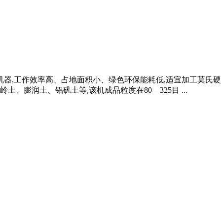
机器,工作效率高、占地面积小、绿色环保能耗低,适宜加工莫氏
膨润土、铝矾土等,该机成品粒度在80—325目 ...