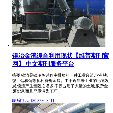
镍冶金渣综合利用现状【维普期刊官
网】 中文期刊服务平台
摘要 镍渣是镍冶炼过程中排放的一种工业废渣,含有铁、
镍、钴和铜等多种有价金属。由于近年来工业的迅速发
展,镍渣产生量随之增多,不仅占用了大量的土地,浪费金
属资源,而且严重污染了环 .
联系电话: 180 3780 8511