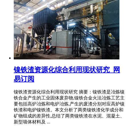
镍铁渣资源化综合利用现状研究_网
易订阅
镍铁渣资源化综合利用现状研究 摘要：镍铁渣是冶炼镍
铁合金产生的工业固体废弃物,镍铁合金火法冶炼工艺主
要包括高炉冶炼和电炉冶炼,产生的废渣分别对应高炉镍
铁渣和电炉镍铁渣。本文分析了两类镍铁渣化学成分和
矿物组成的差异性,总结了两类镍铁渣在水泥、混凝土、
新型墙体材料及 ...