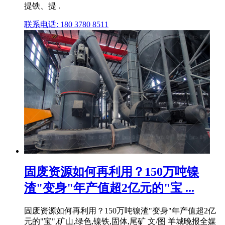
提铁、提 .
联系电话: 180 3780 8511
固废资源如何再利用？150万吨镍
渣"变身"年产值超2亿元的"宝 ...
固废资源如何再利用？150万吨镍渣"变身"年产值超2亿
元的"宝",矿山,绿色,镍铁,固体,尾矿 文/图 羊城晚报全媒