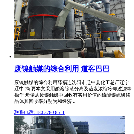
废镍触媒的综合利用 道客巴巴
废镍触媒的综合利用薛福连沈阳市辽中县化工总厂辽宁
辽中 摘 要本文采用酸溶除渣分离及蒸发浓缩冷却过滤等
操作 步骤从废镍触媒中回收有实用价值的硫酸镍硫酸镁
晶体其回收率分别为和经济 ...
联系电话: 180 3780 8511