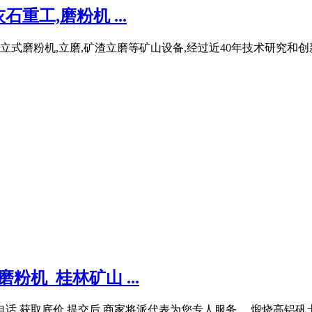
工,磨粉机 ...
,立式磨粉机,立磨,矿渣立磨等矿山设备,经过近40年技术研究和创
机_桂林矿山 ...
电话 获取底价 提交后,商家将派代表为您专人服务 ... 煅烧高铝矾土