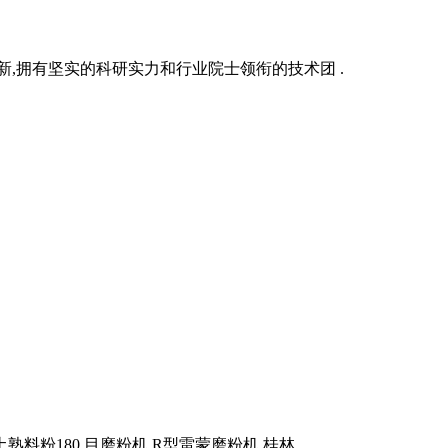
新,拥有坚实的科研实力和行业院士领衔的技术团 .
熟料粉180 目磨粉机 R型雷蒙磨粉机 桂林 .