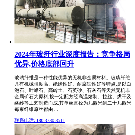
2024年玻纤行业深度报告：竞争格局
优异,价格底部回升
玻璃纤维是一种性能优异的无机非金属材料。玻璃纤维
具有机械强度高、绝缘性好、耐腐蚀性好等特点,是以白
泡石、叶蜡石、高岭土、石英砂、石灰石等天然无机非
金属矿石为原料,按一定配方经高温熔制、拉丝、烘干及
络纱等工艺制造而成,其单丝直径为几微米到二十几微米,
每束纤维原丝都由 ...
联系电话: 180 3780 8511