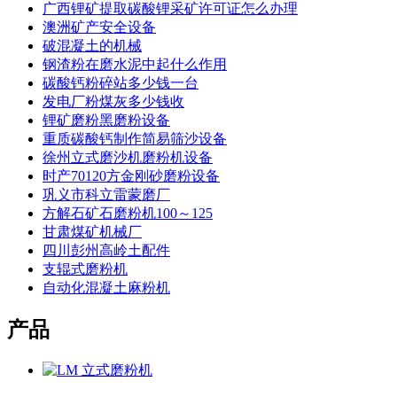
广西锂矿提取碳酸锂采矿许可证怎么办理
澳洲矿产安全设备
破混凝土的机械
钢渣粉在磨水泥中起什么作用
碳酸钙粉碎站多少钱一台
发电厂粉煤灰多少钱收
锂矿磨粉黑磨粉设备
重质碳酸钙制作简易筛沙设备
徐州立式磨沙机磨粉机设备
时产70120方金刚砂磨粉设备
巩义市科立雷蒙磨厂
方解石矿石磨粉机100～125
甘肃煤矿机械厂
四川彭州高岭土配件
支辊式磨粉机
自动化混凝土麻粉机
产品