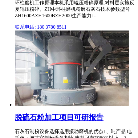
环柱磨机工作原理本机采用辊压粉碎原理,对料层实施反
复辊压粉碎。ZH中环柱磨机粉磨石灰石技术参数型号
ZH1600AZH1600BZH2000生产能力t ...
联系电话: 180 3780 8511
脱硫石粉加工项目可研报告
石灰石制粉设备选择选用振动磨机的优点1、吨产品 电
耗低：与其它制粉设备相比,电耗可节约50%以上。2、