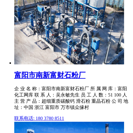
富阳市南新富财石粉厂
企 业 名 称：富阳市南新富财石粉厂 所 属 网 库：富阳
化工网库 联 系 人：吴永敏先生 员 工 人 数：51 100 人
主 营 产 品：超细重质碳酸钙 滑石粉 重晶石粉 公 司 地
址：中国 浙江 富阳市 万市镇众缘村
联系电话: 180 3780 8511