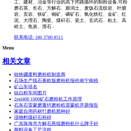
工、建材、冶金等行业的高下闭路循环的制粉设备,可粉
磨石英、长石、方解石、膨润土、麦饭石流纹岩、叶腊
岩、页岩、铁矿、铜矿、磷矿石、氧化铁红、金矿、红
泥、大理石、陶瓷、煤矸石、瓷土、玄武石、粘土、高
岭土、焦炭、滑石 .
联系电话: 180 3780 8511
Menu
相关文章
钕铁硼废料磨粉机制造商
石场生产线石膏欧版磨粉机报价南宁南梧
矿山车排名
钛白粉车间图片
2pgl400 1000矿石磨粉机工作原理
石灰石雷蒙磨重钙磨粉机雷蒙机开题报告
家庭自用药材打磨机那种好
湿物料煤矸石粉碎
广东珠海市方解石悬辊磨粉机什么牌子好
颜料设备工艺流程