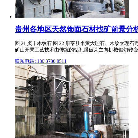
贵州各地区天然饰面石材找矿前景分析
图 21 贞丰木纹石 图 22 册亨县米黄大理石、木纹大
矿山开果工艺技术由传统的钻孔爆破为主向机械锯切转变,禁
联系电话: 180 3780 8511