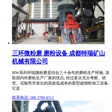
三环微粉磨 磨粉设备 成都特瑞矿山
机械有限公司
MW系列环辊微粉磨是结合三⼗余年的磨机⽣产经验, 汲
取国内外磨机⽣产⼚家的优点, 经过多次充分考察、研
究、试验⽽开发出的⾼效低成本的新型超细粉加⼯设备,
它是 .
联系电话: 180 3780 8511