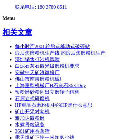
联系电话: 180 3780 8511
Menu
相关文章
每小时产200T轮胎式移动式破碎站
煅后焦磨粉机生产线 的煅后焦磨粉机生产
深圳销售打沙机风嘴
白泥石灰石微米级磨粉机要求
安徽中天矿渣微粉厂
佛山市南海磨粉机械厂
上海重型机械厂H石灰石863-Dny
预粉磨砂粉同出立磨转子结构
石屑立式研磨机
HP重晶石磨粉机中的HP是什么意思
矿山开采对勾机
雅加达微粉磨
水煮骨粒设备
3661矿用香蕉筛
露天煤矿下挖一米加多少钱