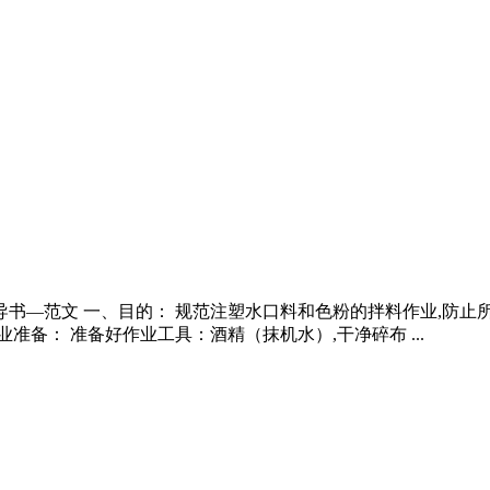
导书—范文 一、目的： 规范注塑水口料和色粉的拌料作业,防止
准备： 准备好作业工具：酒精（抹机水）,干净碎布 ...