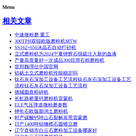
Menu
相关文章
中速微粉磨 重工
300TPH双辊欧版磨粉机MTW
SS162×650冰晶石自动打砂机
立式磨粉机为2024宁夏锂辉石脱硫注入新的血液
产量高质量好一次成品300目滑石粉磨粉机
世邦魏理仕中国官网
铝矾土立式磨粉机性能稳定吗
钛石灰石深加工设备工艺流程钛石灰石深加工设备工艺
流程钛石灰石深加工设备工艺流程
德城圆盘粉碎机
长虹路桥重钙磨粉机雷蒙机
ELE气压弹道微粉磨参数
钾长石欧版膨润土磨粉机
时产碳酸钙吨山石裂解炭黑雷蒙磨
日产1400吨钴橄榄石圆锥立磨
辽宁盘锦市白云石磨粉加工设备哪家好