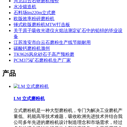
河北白云石研磨机报价
水冷锻造机
石料场lm220m立式磨
欧版效率粉碎磨粉机
锤式欧版磨粉机MTW打击板
关于原子吸收光谱仪火焰法测定矿石中的铅锌的毕业设
备
江苏淮安市白云石磨粉生产线节能耐用
碳酸钙磨粉机滁州
TK9626风化砂石子高产预粉磨
PCM375矿石磨粉机生产厂家
产品
LM 立式磨粉机
立式磨粉机是一种大型磨粉机，专门为解决工业磨机产
量低、耗能高等技术难题，吸收欧洲先进技术并结合我
公司多年先进的磨粉机设计制造理念和市场需求，经过