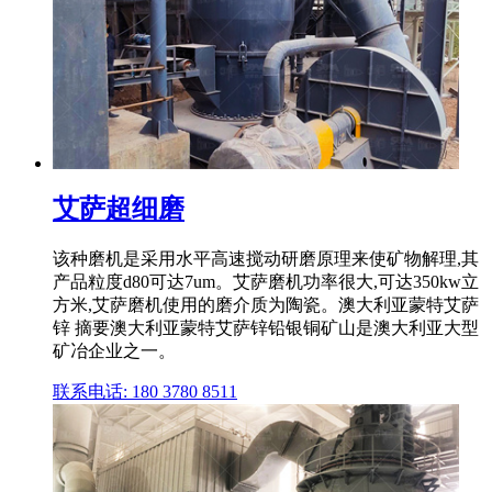
艾萨超细磨
该种磨机是采用水平高速搅动研磨原理来使矿物解理,其
产品粒度d80可达7um。艾萨磨机功率很大,可达350kw立
方米,艾萨磨机使用的磨介质为陶瓷。澳大利亚蒙特艾萨
锌 摘要澳大利亚蒙特艾萨锌铅银铜矿山是澳大利亚大型
矿冶企业之一。
联系电话: 180 3780 8511