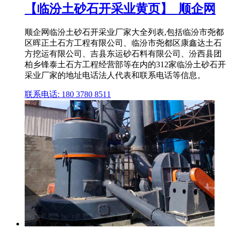
【临汾土砂石开采业黄页】_顺企网
顺企网临汾土砂石开采业厂家大全列表,包括临汾市尧都
区晖正土石方工程有限公司、临汾市尧都区康鑫达土石
方挖运有限公司、吉县东运砂石料有限公司、汾西县团
柏乡锋泰土石方工程经营部等在内的312家临汾土砂石开
采业厂家的地址电话法人代表和联系电话等信息。
联系电话: 180 3780 8511