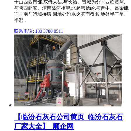
于山西西南部,东倚太岳,与长治、晋城为邻；西临黄河,
与陕西延安、渭南隔河相望,北起韩信岭,与晋中、吕梁毗
连；南与运城接壤,因地处汾水之滨而得名,地处半干旱、
半湿 .
联系电话: 180 3780 8511
【临汾石灰石公司黄页_临汾石灰石
厂家大全】_顺企网