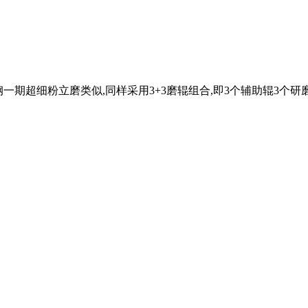
期超细粉立磨类似,同样采用3+3磨辊组合,即3个辅助辊3个研磨辊