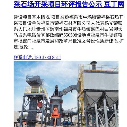
采石场开采项目环评报告公示 豆丁网
建设项目基本情况 项目名称福泉市牛场镇荣福采石场开
采项目设单位福泉市荣福石材有限公司人代表杨光荣联
系人讯地址贵州省黔南州福泉市牛场镇翁巴村白岩脚大
马坡系电话传真邮政编码550508设地点福泉市牛场镇项
审批部门福泉市发展和改革局批准文号设性质新建,改扩
建,技改 ...
联系电话: 180 3780 8511