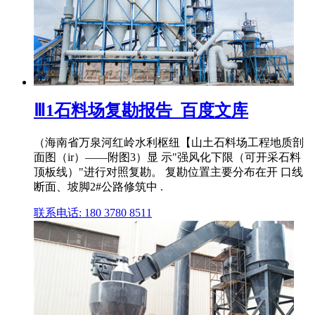
Ⅲ1石料场复勘报告_百度文库
（海南省万泉河红岭水利枢纽【山土石料场工程地质剖
面图（ir）——附图3）显 示"强风化下限（可开采石料
顶板线）"进行对照复勘。 复勘位置主要分布在开 口线
断面、坡脚2#公路修筑中 .
联系电话: 180 3780 8511