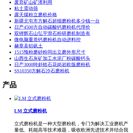
废弃矿山矿渣利用
粘土震动筛
露天煤粉立磨机价格
新疆北屯市方解石超细磨粉机多少钱一台
日产4500方自动碳酸钙磨粉机代理价
双锂辉石山弘宇滑石粉研磨机制造有
微电脑重质钙磨粉机自动进料控
赫章县铝矾土
1515预粉磨砂粉同出立磨外形尺寸
山西生石灰矿加工水泥厂粉碳酸钙头
日产3000吨斜锆石花岗岩欧版磨粉机
SS10350方解石沙石磨粉机
产品
LM 立式磨粉机
立式磨粉机是一种大型磨粉机，专门为解决工业磨机产
量低、耗能高等技术难题，吸收欧洲先进技术并结合我