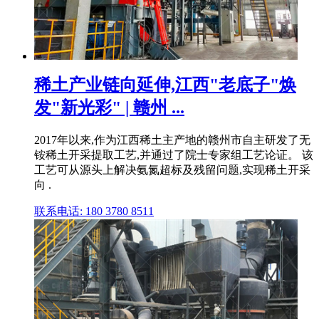
稀土产业链向延伸,江西"老底子"焕
发"新光彩" | 赣州 ...
2017年以来,作为江西稀土主产地的赣州市自主研发了无
铵稀土开采提取工艺,并通过了院士专家组工艺论证。 该
工艺可从源头上解决氨氮超标及残留问题,实现稀土开采
向 .
联系电话: 180 3780 8511