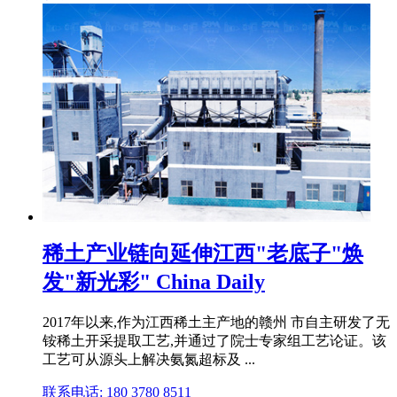
稀土产业链向延伸江西"老底子"焕
发"新光彩" China Daily
2017年以来,作为江西稀土主产地的赣州 市自主研发了无
铵稀土开采提取工艺,并通过了院士专家组工艺论证。该
工艺可从源头上解决氨氮超标及 ...
联系电话: 180 3780 8511