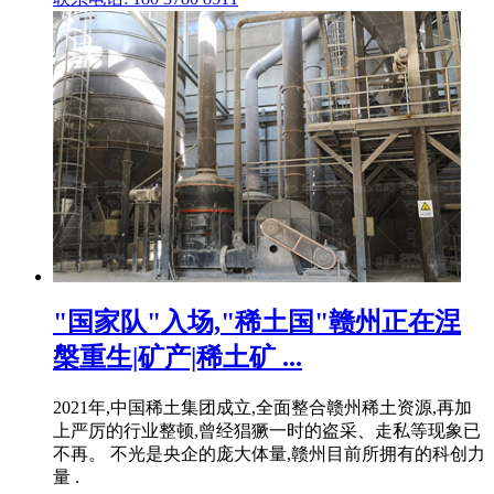
"国家队"入场,"稀土国"赣州正在涅
槃重生|矿产|稀土矿 ...
2021年,中国稀土集团成立,全面整合赣州稀土资源,再加
上严厉的行业整顿,曾经猖獗一时的盗采、走私等现象已
不再。 不光是央企的庞大体量,赣州目前所拥有的科创力
量 .