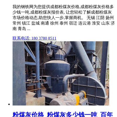
我的钢铁网为您提供成都粉煤灰价格,成都粉煤灰价格多
少钱一吨,成都粉煤灰报价表, 让您轻松了解成都粉煤灰
市场价格动态,助您快人一步,掌握商机。 无锡 江阴 扬州
常州 镇江 盐城 南通 徐州 泰州 宿迁 连云港 淮安 山东 济
南 青岛 ...
联系电话: 180 3780 8511
粉煤灰价格_粉煤灰多少钱一吨_百年