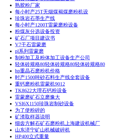
熟胶粉厂家
每小时产25T无烟煤褐煤磨粉机设
珍珠岩石墨生产线
每小时产1200T雷蒙磨粉设备
粉煤灰分选设备投资
矿石厂项目建议书
V7干石雷蒙磨
pl系列雷蒙磨
制粉加工及粉体加工设备生产公司
轻体砖规格80轻体砖规格80轻体砖规格80
hp重晶石磨粉机价格
时产1500吨砂石料生产线全套设备
重钙磨粉机雷蒙机9012
TK8622大理石钙粉设备
雷蒙磨矿石立磨豫大
VSI6X1150珍珠岩制砂设备
为了使粉碎的
矿渣取样器说明
细齿方解石矿石磨粉机上海建设机械厂
山东济宁矿山机械破碎机
HP400立式重量