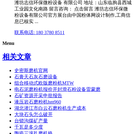
潍坊志信环保微粉设备 有限公司 地址：山东临朐县西城
工业园文化南路 留言咨询： 点击留言 潍坊志信环保微
粉设备有限公司官方展台由中国粉体网设计制作,工商信
息已核实 ...
联系电话: 180 3780 8511
Menu
相关文章
史密斯磨机官网
石膏天石灰石磨设备
组合移动式欧版磨粉机MTW
电石泥磨粉机报价开封滑石粉设备雷蒙磨
石矿资源开采申批报告
液压岩石磨粉机hm960
湖北潜江市白云石磨粉机生产成本
大块石头怎么破开
台锁沟煤矿产量
千瓦是多少度
陶瓷三滚扎磨机格