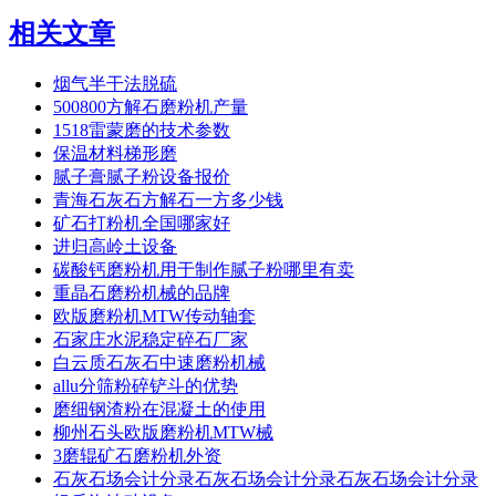
相关文章
烟气半干法脱硫
500800方解石磨粉机产量
1518雷蒙磨的技术参数
保温材料梯形磨
腻子膏腻子粉设备报价
青海石灰石方解石一方多少钱
矿石打粉机全国哪家好
进归高岭土设备
碳酸钙磨粉机用于制作腻子粉哪里有卖
重晶石磨粉机械的品牌
欧版磨粉机MTW传动轴套
石家庄水泥稳定碎石厂家
白云质石灰石中速磨粉机械
allu分筛粉碎铲斗的优势
磨细钢渣粉在混凝土的使用
柳州石头欧版磨粉机MTW械
3磨辊矿石磨粉机外资
石灰石场会计分录石灰石场会计分录石灰石场会计分录