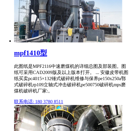
mpf1410型
此图纸是MPF2116中速磨煤机的详细总图及部装图。图
纸可采用CAD2009版及以上版本打开。 ... 安徽皮带机图
纸买卖pc4015×132锤式破碎机维修与保养pe150x250a鄂
式破碎机rp109立轴式冲击破碎机pe500750破碎机mps磨
煤机破碎机厂家:。
联系电话: 180 3780 8511