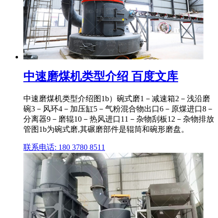
中速磨煤机类型介绍 百度文库
中速磨煤机类型介绍图1b）碗式磨1－减速箱2－浅沿磨
碗3－风环4－加压缸5－气粉混合物出口6－原煤进口8－
分离器9－磨辊10－热风进口11－杂物刮板12－杂物排放
管图1b为碗式磨,其碾磨部件是辊筒和碗形磨盘。
联系电话: 180 3780 8511