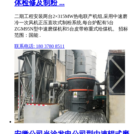
体检修及制粉 ...
二期工程安装两台2×315MW热电联产机组,采用中速磨
冷一次风机正压直吹式制粉系统,每台炉配有5台
ZGM95N型中速磨煤机和5台皮带称重式给煤机。 招标
范围：国能 .
联系电话: 180 3780 8511
安徽公司当涂发电公司型中速辊式磨