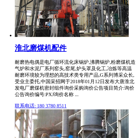
淮北磨煤机配件
耐磨热电偶是电厂循环流化床锅炉,沸腾锅炉,粉磨煤机造
气炉和水泥厂系列窑头,窑尾,炉头罩及化工,冶炼等高温
耐磨环境较为理想的高技术类专用产品,G系列博采众长,
受业主委托,中国采招网于2018年01月12日发布大唐淮北
发电厂磨煤机密封组件询价采购询价公告项目简介:询价
公告询价编号:PXJ询价名称 ...
联系电话: 180 3780 8511