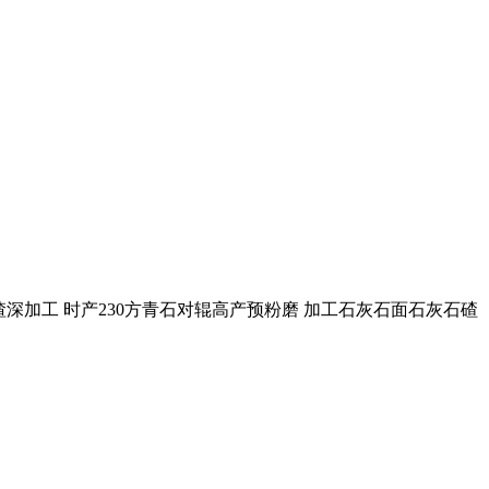
渣深加工 时产230方青石对辊高产预粉磨 加工石灰石面石灰石碴