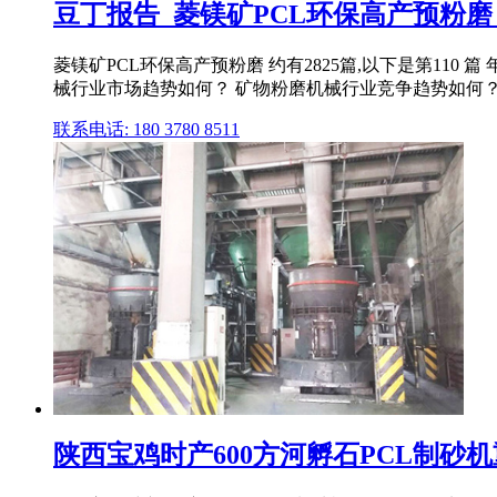
豆丁报告_菱镁矿PCL环保高产预粉磨
菱镁矿PCL环保高产预粉磨 约有2825篇,以下是第11
械行业市场趋势如何？ 矿物粉磨机械行业竞争趋势如何？ 矿
联系电话: 180 3780 8511
陕西宝鸡时产600方河孵石PCL制砂