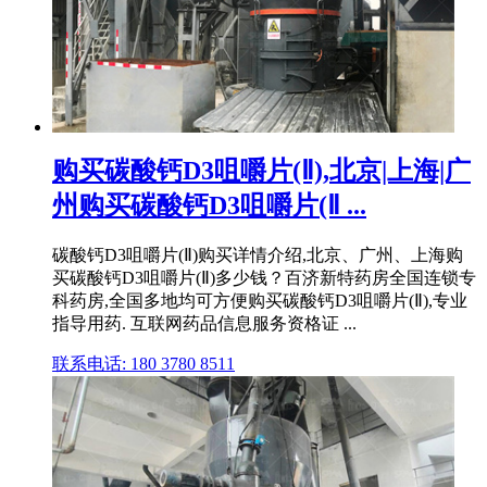
购买碳酸钙D3咀嚼片(Ⅱ),北京|上海|广
州购买碳酸钙D3咀嚼片(Ⅱ ...
碳酸钙D3咀嚼片(Ⅱ)购买详情介绍,北京、广州、上海购
买碳酸钙D3咀嚼片(Ⅱ)多少钱？百济新特药房全国连锁专
科药房,全国多地均可方便购买碳酸钙D3咀嚼片(Ⅱ),专业
指导用药. 互联网药品信息服务资格证 ...
联系电话: 180 3780 8511