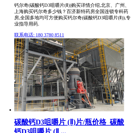
钙尔奇(碳酸钙D3咀嚼片(Ⅱ))购买详情介绍,北京、广州、
上海购买钙尔奇多少钱？百济新特药房全国连锁专科药
房,全国多地均可方便购买钙尔奇(碳酸钙D3咀嚼片(Ⅱ)),专
业指导用药.
联系电话: 180 3780 8511
碳酸钙D3咀嚼片 (Ⅱ)片/瓶价格_碳酸
钙D3咀嚼片 (Ⅱ ...