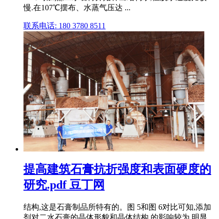
慢.在107℃摆布、水蒸气压达 ...
联系电话: 180 3780 8511
提高建筑石膏抗折强度和表面硬度的
研究.pdf 豆丁网
结构,这是石膏制品所特有的。图 5和图 6对比可知,添加
剂对二水石膏的晶体形貌和晶体结构 的影响较为 明显。