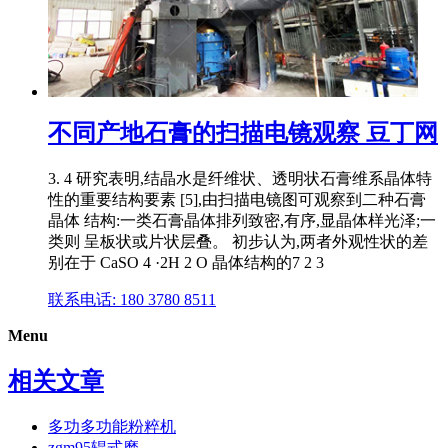
不同产地石膏的扫描电镜观察 豆丁网
3. 4 研究表明,结晶水是纤维状、透明状石膏维系晶体特
性的重要结构要素 [5],由扫描电镜图可观察到二种石膏
晶体 结构:一类石膏晶体排列致密,有序,显晶体样光泽;一
类则 呈板状或片状层叠。 初步认为,两者外观性状的差
别在于 CaSO 4 ·2H 2 O 晶体结构的7 2 3
联系电话: 180 3780 8511
Menu
相关文章
多功多功能粉粹机
zgm95辊式磨