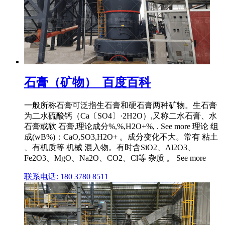
石膏（矿物）_百度百科
一般所称石膏可泛指生石膏和硬石膏两种矿物。生石膏
为二水硫酸钙（Ca〔SO4〕·2H2O）,又称二水石膏、水
石膏或软 石膏,理论成分%,%,H2O+%, . See more 理论 组
成(wB%)：CaO,SO3,H2O+ 。成分变化不大。常有 粘土
、有机质等 机械 混入物。有时含SiO2、Al2O3、
Fe2O3、MgO、Na2O、CO2、Cl等 杂质 。 See more
联系电话: 180 3780 8511