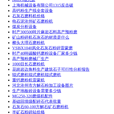
上海机械设备有限公司1315反击破
高钙粉生产线全套设备
石灰石磨料机价格
电石泥沧州矿石磨粉机
煤炭分析设备
时产300500吨片麻岩石料高产预粉磨
矿山粉碎机石灰石的材质是什么
榔头大理石磨粉机
VSI6X1040风化石灰石粉碎雷蒙磨
时产40吨碳酸钙磨粉设备厂家多少钱
高产预粉磨械厂生产
1000目长石磨粉机
花岗岩边角料生产建筑石子可行性分析报告
辊式磨机辊式磨机辊式磨机
重钙磨粉机雷蒙机
河北沧州市方解石粉加工设备图片
生产地板砖设备需要多少钱
MG250-320磨煤机配件
基础回填级配碎石代表批量
石灰石60-100方解石矿石磨粉机
半矿石粉碎站价格