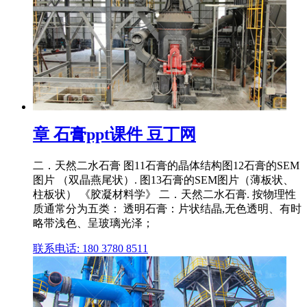
章 石膏ppt课件 豆丁网
二．天然二水石膏 图11石膏的晶体结构图12石膏的SEM
图片 （双晶燕尾状）. 图13石膏的SEM图片（薄板状、
柱板状） 《胶凝材料学》 二．天然二水石膏. 按物理性
质通常分为五类： 透明石膏：片状结晶,无色透明、有时
略带浅色、呈玻璃光泽；
联系电话: 180 3780 8511