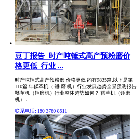
豆丁报告_时产吨锤式高产预粉磨价
格更低_行业 ...
时产吨锤式高产预粉磨 价格更低 约有9835篇,以下是第
110篇 年鞣革机（ 锤 磨 机）行业发展趋势全景预测报告
鞣革机（锤磨机）行业整体趋势如何？ 鞣革机（锤磨
机） .
联系电话: 180 3780 8511