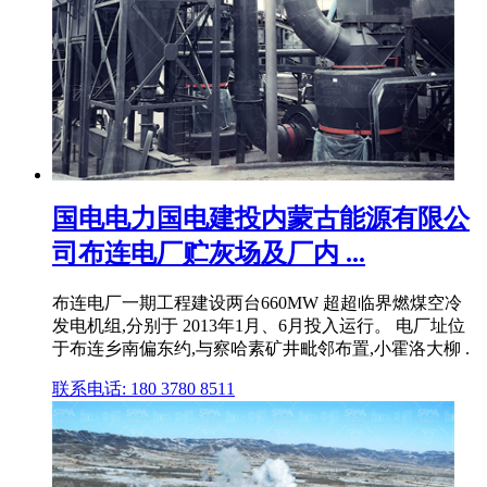
国电电力国电建投内蒙古能源有限公
司布连电厂贮灰场及厂内 ...
布连电厂一期工程建设两台660MW 超超临界燃煤空冷
发电机组,分别于 2013年1月、6月投入运行。 电厂址位
于布连乡南偏东约,与察哈素矿井毗邻布置,小霍洛大柳 .
联系电话: 180 3780 8511