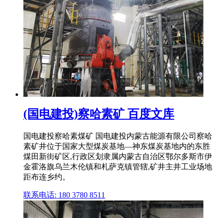
(国电建投)察哈素矿 百度文库
国电建投察哈素煤矿 国电建投内蒙古能源有限公司察哈
素矿井位于国家大型煤炭基地—神东煤炭基地内的东胜
煤田新街矿区,行政区划隶属内蒙古自治区鄂尔多斯市伊
金霍洛旗乌兰木伦镇和札萨克镇管辖,矿井主井工业场地
距布连乡约。
联系电话: 180 3780 8511