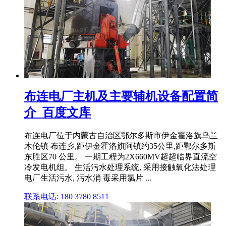
布连电厂主机及主要辅机设备配置简
介_百度文库
布连电厂位于内蒙古自治区鄂尔多斯市伊金霍洛旗乌兰
木伦镇 布连乡,距伊金霍洛旗阿镇约35公里,距鄂尔多斯
东胜区70 公里。 一期工程为2X660MV超超临界直流空
冷发电机组。 生活污水处理系统, 采用接触氧化法处理
电厂生活污水, 污水消 毒采用氯片 ...
联系电话: 180 3780 8511