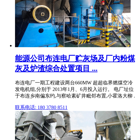
能源公司布连电厂贮灰场及厂内粉煤
灰及炉渣综合处置项目 ...
布连电厂一期工程建设两台660MW 超超临界燃煤空冷
发电机组,分别于 2013年1月、6月投入运行。 电厂址位
于布连乡南偏东约,与察哈素矿井毗邻布置,小霍洛大柳 .
联系电话: 180 3780 8511