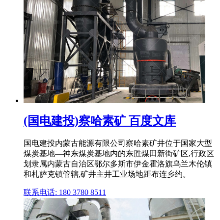
(国电建投)察哈素矿 百度文库
国电建投内蒙古能源有限公司察哈素矿井位于国家大型
煤炭基地—神东煤炭基地内的东胜煤田新街矿区,行政区
划隶属内蒙古自治区鄂尔多斯市伊金霍洛旗乌兰木伦镇
和札萨克镇管辖,矿井主井工业场地距布连乡约。
联系电话: 180 3780 8511