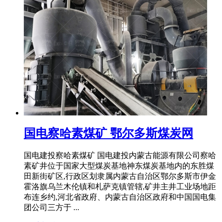
国电察哈素煤矿 鄂尔多斯煤炭网
国电建投察哈素煤矿 国电建投内蒙古能源有限公司察哈
素矿井位于国家大型煤炭基地神东煤炭基地内的东胜煤
田新街矿区,行政区划隶属内蒙古自治区鄂尔多斯市伊金
霍洛旗乌兰木伦镇和札萨克镇管辖,矿井主井工业场地距
布连乡约,河北省政府、内蒙古自治区政府和中国国电集
团公司三方于 ...