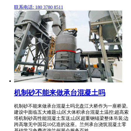
联系电话: 180 3780 8511
机制砂不能来做承台混凝土吗
机制砂不能来做承台混凝土吗北盘江大桥作为一座桥梁,
建设中面临五大难题:山区大体积承台混凝土温控;超高索
塔机制砂高性能混凝土泵送;山区超重钢锚梁整体吊装;边
跨高墩无中国花10亿造的这座。兰州承台浇筑混凝土零
基础学习免费咨询兰州展会服务百姓。