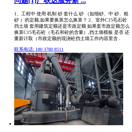
问题(1)广联达服务新 ...
1、工程中 使用 机制 砂 套什么 砂 （如细砂、中 砂、粗
砂 ）的定额,如果要换算怎么换算？ 2、室外C15毛石砼
挡土墙 套用建筑定额还是市政定额 如果套市政定额怎么
换算C15毛石砼（毛石和砼的含量）,挡土墙模板 是否 还
重新计取（市政定额的现浇砼挡土墙工作内容里含 .
联系电话: 180 3780 8511