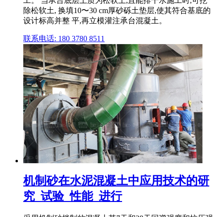
工。 当承台底层土质为松软土,且能排干水施工时,可挖
除松软土, 换填10〜30 cm厚砂砾土垫层,使其符合基底的
设计标高并整 平,再立模灌注承台混凝土。
联系电话: 180 3780 8511
机制砂在水泥混凝土中应用技术的研
究_试验_性能_进行