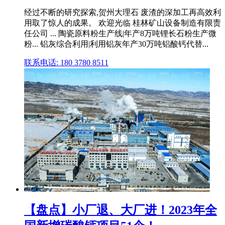
经过不断的研究探索,贺州大理石 废渣的深加工再高效利
用取了惊人的成果。 欢迎光临 桂林矿山设备制造有限责
任公司 ... 陶瓷原料粉生产线|年产8万吨锂长石粉生产微
粉... 铝灰综合利用|利用铝灰年产30万吨铝酸钙代替...
联系电话: 180 3780 8511
【盘点】小厂退、大厂进！2023年全