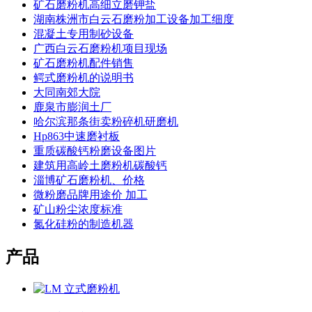
矿石磨粉机高细立磨钾盐
湖南株洲市白云石磨粉加工设备加工细度
混凝土专用制砂设备
广西白云石磨粉机项目现场
矿石磨粉机配件销售
鳄式磨粉机的说明书
大同南郊大院
鹿泉市膨润土厂
哈尔滨那条街卖粉碎机研磨机
Hp863中速磨衬板
重质碳酸钙粉磨设备图片
建筑用高岭土磨粉机碳酸钙
淄博矿石磨粉机、价格
微粉磨品牌用途价 加工
矿山粉尘浓度标准
氮化硅粉的制造机器
产品