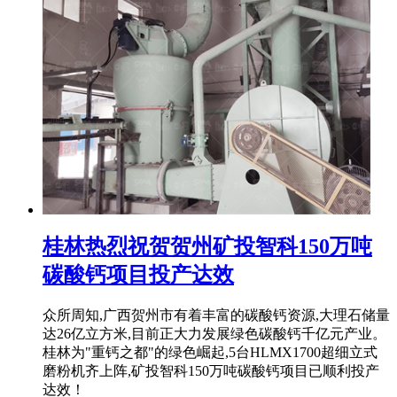
桂林热烈祝贺贺州矿投智科150万吨
碳酸钙项目投产达效
众所周知,广西贺州市有着丰富的碳酸钙资源,大理石储量
达26亿立方米,目前正大力发展绿色碳酸钙千亿元产业。
桂林为"重钙之都"的绿色崛起,5台HLMX1700超细立式
磨粉机齐上阵,矿投智科150万吨碳酸钙项目已顺利投产
达效！