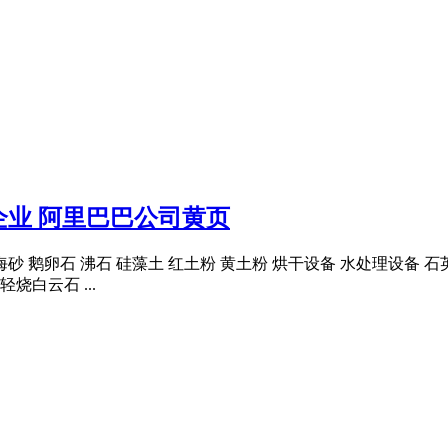
业 阿里巴巴公司黄页
 鹅卵石 沸石 硅藻土 红土粉 黄土粉 烘干设备 水处理设备 石英砂厂
烧白云石 ...