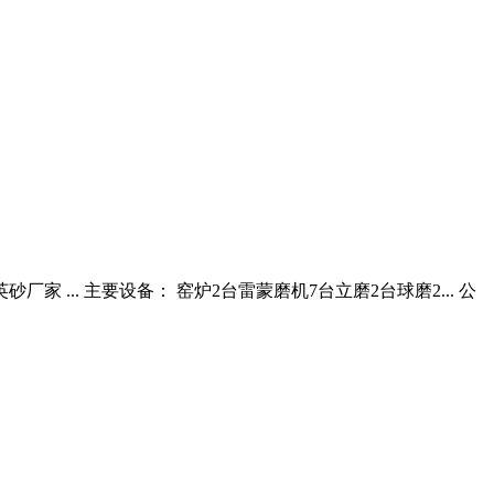
家 ... 主要设备： 窑炉2台雷蒙磨机7台立磨2台球磨2... 公