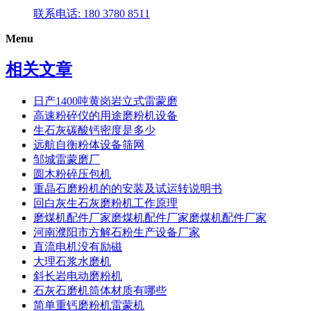
联系电话: 180 3780 8511
Menu
相关文章
日产1400吨黄岗岩立式雷蒙磨
高速粉碎仪的用途磨粉机设备
生石灰碳酸钙密度是多少
远航自衡粉体设备筛网
邹城雷蒙磨厂
圆木粉碎压包机
重晶石磨粉机的的安装及试运转说明书
回白灰生石灰磨粉机工作原理
磨煤机配件厂家磨煤机配件厂家磨煤机配件厂家
河南濮阳市方解石粉生产设备厂家
直流电机没有励磁
大理石浆水磨机
斜长岩电动磨粉机
石灰石磨机筒体材质有哪些
简单重钙磨粉机雷蒙机