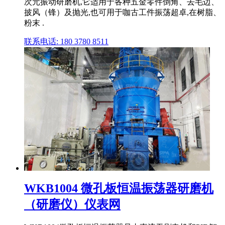
次元振动研磨机,它适用于各种五金零件倒角、去毛边、
披风（锋）及抛光,也可用于咖古工件振荡超卓,在树脂、
粉末 .
联系电话: 180 3780 8511
WKB1004 微孔板恒温振荡器研磨机
（研磨仪）仪表网