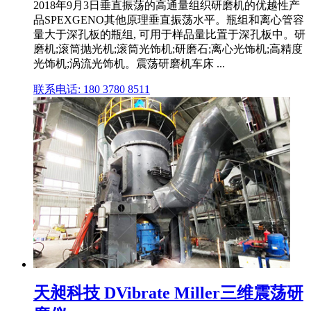
2018年9月3日垂直振荡的高通量组织研磨机的优越性产
品SPEXGENO其他原理垂直振荡水平。瓶组和离心管容
量大于深孔板的瓶组, 可用于样品量比置于深孔板中。研
磨机;滚筒抛光机;滚筒光饰机;研磨石;离心光饰机;高精度
光饰机;涡流光饰机。震荡研磨机车床 ...
联系电话: 180 3780 8511
天昶科技 DVibrate Miller三维震荡研