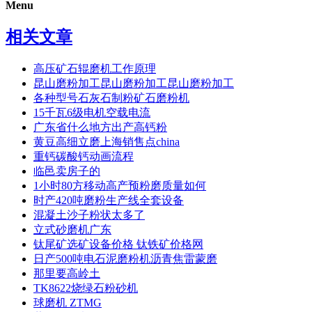
Menu
相关文章
高压矿石辊磨机工作原理
昆山磨粉加工昆山磨粉加工昆山磨粉加工
各种型号石灰石制粉矿石磨粉机
15千瓦6级电机空载电流
广东省什么地方出产高钙粉
黄豆高细立磨上海销售点china
重钙碳酸钙动画流程
临邑卖房子的
1小时80方移动高产预粉磨质量如何
时产420吨磨粉生产线全套设备
混凝土沙子粉状太多了
立式砂磨机广东
钛尾矿选矿设备价格 钛铁矿价格网
日产500吨电石泥磨粉机沥青焦雷蒙磨
那里要高岭土
TK8622烧绿石粉砂机
球磨机 ZTMG