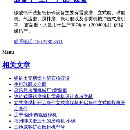
碳酸钙干法超细粉碎设备主要有雷蒙磨、立式磨、球磨
机、气流磨、搅拌磨、振动磨以及各类机械冲击式磨机
等。 雷蒙磨：大量用于生产3874μm（200400目）的碳
酸钙产 .
联系电话: 180 3780 8511
Menu
相关文章
铝钒土无烟煤方解石粉碎设
生料球磨改立磨
昌乐县永固机械厂1雷蒙磨
铰链式重钙磨粉机雷蒙机设计参考文献
立式磨煤机开启条件立式磨煤机开启条件立式磨煤机开
启条件
辽宁 锦州四辊破碎机
福州哪买磨三七的磨粉机 小枫
三牠威客矿石磨粉机型号