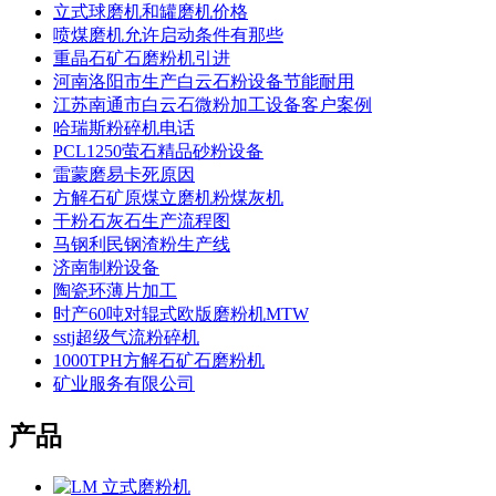
立式球磨机和罐磨机价格
喷煤磨机允许启动条件有那些
重晶石矿石磨粉机引进
河南洛阳市生产白云石粉设备节能耐用
江苏南通市白云石微粉加工设备客户案例
哈瑞斯粉碎机电话
PCL1250萤石精品砂粉设备
雷蒙磨易卡死原因
方解石矿原煤立磨机粉煤灰机
干粉石灰石生产流程图
马钢利民钢渣粉生产线
济南制粉设备
陶瓷环薄片加工
时产60吨对辊式欧版磨粉机MTW
sstj超级气流粉碎机
1000TPH方解石矿石磨粉机
矿业服务有限公司
产品