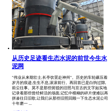
从历史足迹看生态水泥的前世今生水
泥网
"伟业从来期壮士,长亭饮罢赴神州"。历史的车轮碾压着
岁月的痕迹,生生不息,滚滚前行。再回首已是白驹过隙,
前尘往事。莫不是那些斑驳的旧照与亘古的文字如实地
记录着那些曾经鲜活的场面,记忆中模糊的碎片便难以再
拼凑往日旧歌,让我们从那些旧照回顾一下生态水泥公司
十年磨一 ...