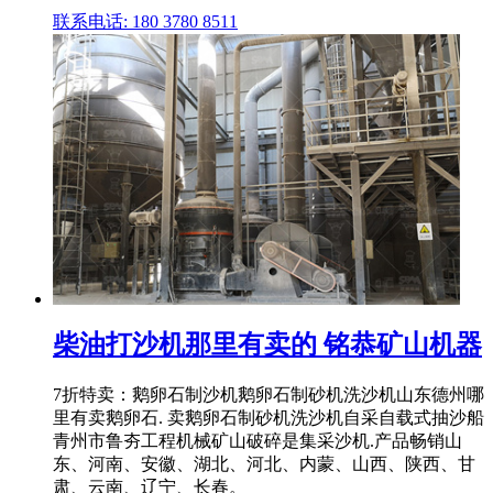
联系电话: 180 3780 8511
柴油打沙机那里有卖的 铭恭矿山机器
7折特卖：鹅卵石制沙机鹅卵石制砂机洗沙机山东德州哪
里有卖鹅卵石. 卖鹅卵石制砂机洗沙机自采自载式抽沙船
青州市鲁夯工程机械矿山破碎是集采沙机.产品畅销山
东、河南、安徽、湖北、河北、内蒙、山西、陕西、甘
肃、云南、辽宁、长春。