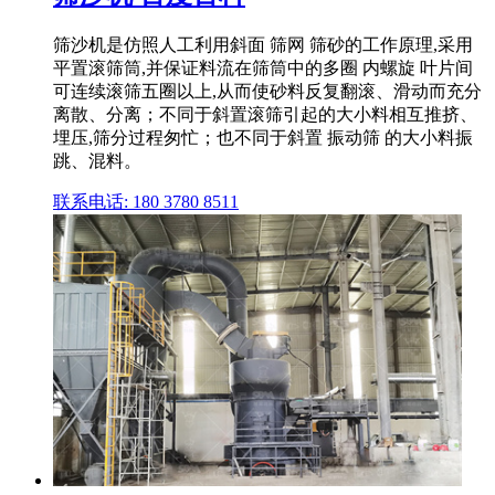
筛沙机是仿照人工利用斜面 筛网 筛砂的工作原理,采用
平置滚筛筒,并保证料流在筛筒中的多圈 内螺旋 叶片间
可连续滚筛五圈以上,从而使砂料反复翻滚、滑动而充分
离散、分离；不同于斜置滚筛引起的大小料相互推挤、
埋压,筛分过程匆忙；也不同于斜置 振动筛 的大小料振
跳、混料。
联系电话: 180 3780 8511