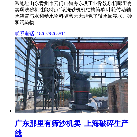
系地址山东青州市云门山街办东坝工业路洗砂机哪里有
卖啊洗砂机性能特点1该洗砂机机结构简单,叶轮传动轴
承装置与水和受水物料隔离大大避免了轴承因浸水、砂
和污染物 ...
联系电话: 180 3780 8511
广东那里有筛沙机卖_上海破碎生产
线