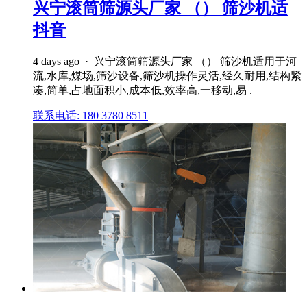
兴宁滚筒筛源头厂家 （） 筛沙机适
抖音
4 days ago · 兴宁滚筒筛源头厂家 （） 筛沙机适用于河
流,水库,煤场,筛沙设备,筛沙机操作灵活,经久耐用,结构紧
凑,简单,占地面积小,成本低,效率高,一移动,易 .
联系电话: 180 3780 8511