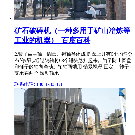
矿石破碎机（一种多用于矿山冶炼等
工业的机器）_百度百科
2.转子由主轴、圆盘、销轴等组成,圆盘上开有6个均匀分
布的销孔,通过销轴将68个锤头悬挂起来。为了防止圆盘
和锤子的轴向窜动。销轴两端用 锁紧螺母 固定。 转子
支承在两个 滚动轴承 .
联系电话: 180 3780 8511