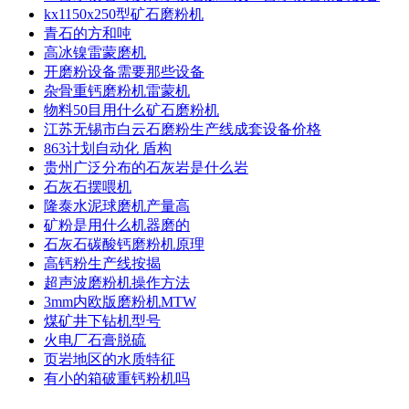
kx1150x250型矿石磨粉机
青石的方和吨
高冰镍雷蒙磨机
开磨粉设备需要那些设备
杂骨重钙磨粉机雷蒙机
物料50目用什么矿石磨粉机
江苏无锡市白云石磨粉生产线成套设备价格
863计划自动化 盾构
贵州广泛分布的石灰岩是什么岩
石灰石摆喂机
隆泰水泥球磨机产量高
矿粉是用什么机器磨的
石灰石碳酸钙磨粉机原理
高钙粉生产线按揭
超声波磨粉机操作方法
3mm内欧版磨粉机MTW
煤矿井下钻机型号
火电厂石膏脱硫
页岩地区的水质特征
有小的箱破重钙粉机吗