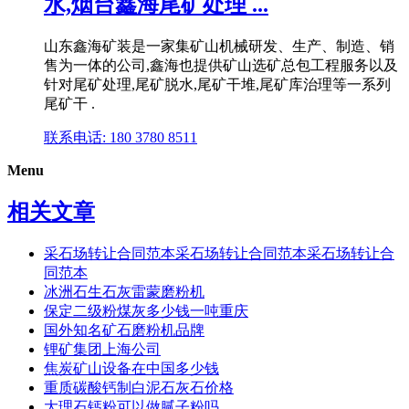
水,烟台鑫海尾矿处理 ...
山东鑫海矿装是一家集矿山机械研发、生产、制造、销
售为一体的公司,鑫海也提供矿山选矿总包工程服务以及
针对尾矿处理,尾矿脱水,尾矿干堆,尾矿库治理等一系列
尾矿干 .
联系电话: 180 3780 8511
Menu
相关文章
采石场转让合同范本采石场转让合同范本采石场转让合
同范本
冰洲石生石灰雷蒙磨粉机
保定二级粉煤灰多少钱一吨重庆
国外知名矿石磨粉机品牌
锂矿集团上海公司
焦炭矿山设备在中国多少钱
重质碳酸钙制白泥石灰石价格
大理石钙粉可以做腻子粉吗