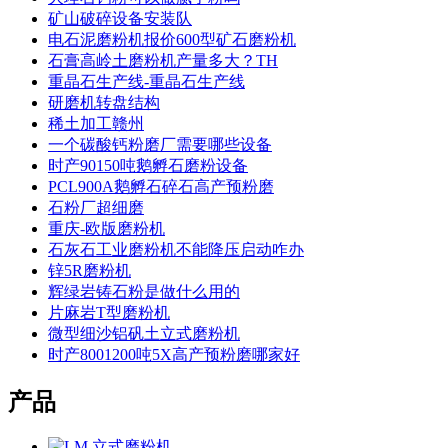
矿山破碎设备安装队
电石泥磨粉机报价600型矿石磨粉机
石膏高岭土磨粉机产量多大？TH
重晶石生产线-重晶石生产线
研磨机转盘结构
稀土加工赣州
一个碳酸钙粉磨厂需要哪些设备
时产90150吨鹅孵石磨粉设备
PCL900A鹅孵石碎石高产预粉磨
石粉厂超细磨
重庆-欧版磨粉机
石灰石工业磨粉机不能降压启动咋办
锌5R磨粉机
辉绿岩铸石粉是做什么用的
片麻岩T型磨粉机
微型细沙铝矾土立式磨粉机
时产8001200吨5X高产预粉磨哪家好
产品