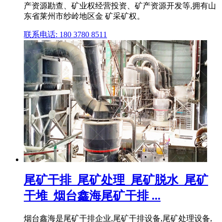
产资源勘查、矿业权经营投资、矿产资源开发等,拥有山
东省莱州市纱岭地区金 矿采矿权。
联系电话: 180 3780 8511
尾矿干排_尾矿处理_尾矿脱水_尾矿
干堆_烟台鑫海尾矿干排 ...
烟台鑫海是尾矿干排企业,尾矿干排设备,尾矿处理设备,