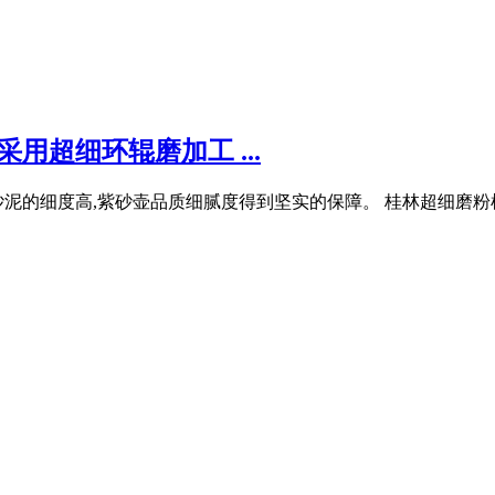
用超细环辊磨加工 ...
砂泥的细度高,紫砂壶品质细腻度得到坚实的保障。 桂林超细磨