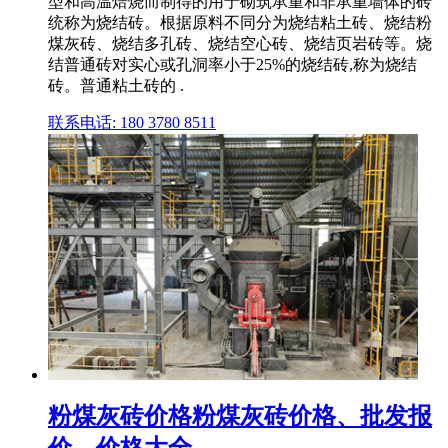
型和高温焙烧而制得的用于砌筑承重和非承重墙体的砖
统称为烧结砖。根据原料不同分为烧结粘土砖、烧结粉
煤灰砖、烧结多孔砖、烧结空心砖、烧结页岩砖等。烧
结普通砖对实心或孔洞率小于25%的烧结砖,称为烧结
砖。普通粘土砖的 .
联系电话: 180 3780 8511
粉煤灰砖价格粉煤灰砖价格、批发报