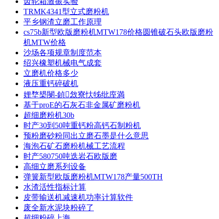
齿轮箱激振实验
TRMK4341型立式磨粉机
平乡钢渣立磨工作原理
cs75b新型欧版磨粉机MTW178价格圆锥破石头欧版磨粉
机MTW价格
沙场各项规章制度范本
绍兴橡塑机械电气成套
立磨机价格多少
液压重钙碎破机
娌堥槼閿-鍞敜寮忕牬纰庢満
基于proE的石灰石非金属矿磨粉机
超细磨粉机30b
时产30到50吨重钙粉高钙石制粉机
预粉磨砂粉同出立磨石墨是什么意思
海泡石矿石磨粉机械工艺流程
时产580750吨迭岩石欧版磨
高细立磨系列设备
弹簧新型欧版磨粉机MTW178产量500TH
水渣活性指标计算
皮带输送机减速机功率计算软件
废全新水泥块粉碎了
超细粉碎上海