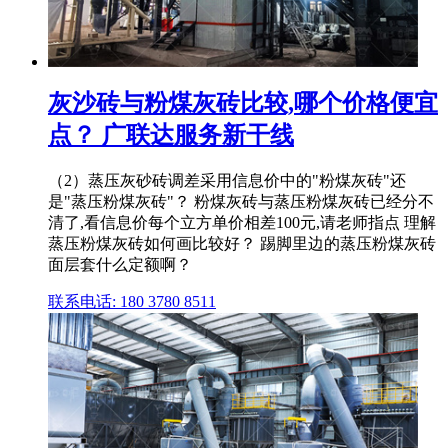
灰沙砖与粉煤灰砖比较,哪个价格便宜
点？ 广联达服务新干线
（2）蒸压灰砂砖调差采用信息价中的"粉煤灰砖"还
是"蒸压粉煤灰砖"？ 粉煤灰砖与蒸压粉煤灰砖已经分不
清了,看信息价每个立方单价相差100元,请老师指点 理解
蒸压粉煤灰砖如何画比较好？ 踢脚里边的蒸压粉煤灰砖
面层套什么定额啊？
联系电话: 180 3780 8511