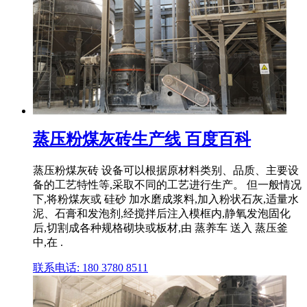
蒸压粉煤灰砖生产线 百度百科
蒸压粉煤灰砖 设备可以根据原材料类别、品质、主要设
备的工艺特性等,采取不同的工艺进行生产。 但一般情况
下,将粉煤灰或 硅砂 加水磨成浆料,加入粉状石灰,适量水
泥、石膏和发泡剂,经搅拌后注入模框内,静氧发泡固化
后,切割成各种规格砌块或板材,由 蒸养车 送入 蒸压釜
中,在 .
联系电话: 180 3780 8511