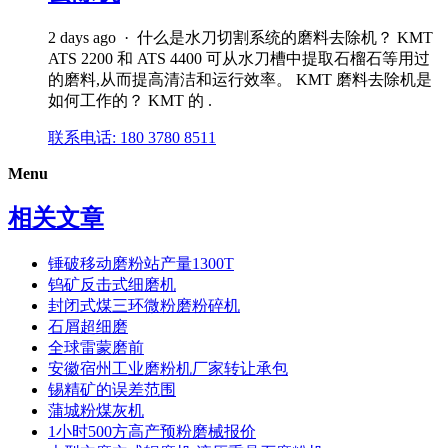
2 days ago · 什么是水刀切割系统的磨料去除机？ KMT
ATS 2200 和 ATS 4400 可从水刀槽中提取石榴石等用过
的磨料,从而提高清洁和运行效率。 KMT 磨料去除机是
如何工作的？ KMT 的 .
联系电话: 180 3780 8511
Menu
相关文章
锤破移动磨粉站产量1300T
钨矿反击式细磨机
封闭式煤三环微粉磨粉碎机
石屑超细磨
全球雷蒙磨前
安徽宿州工业磨粉机厂家转让承包
锡精矿的误差范围
蒲城粉煤灰机
1小时500方高产预粉磨械报价