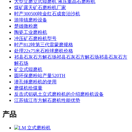
大型立磨立式辊磨机 液压重晶石磨粉机
煤矿露天矿石磨粉机厂家
时产300500吨金红石成套治沙机
游埠镇磨粉设备
楚雄微粉磨
陶瓷工业磨粉机
冲压矿石磨粉机型号
时产812吨第三代雷蒙磨规格
处理22x75米石粉球磨机价格
祁县石灰石方解石场祁县石灰石方解石场祁县石灰石方
解石场
矿立式辊磨机
圆环保磨粉站产量520TH
潜孔锤磨粉机的使用
磨煤机给煤量
反击式铝矾土立式磨粉机的介绍磨粉机设备
江苏镇江市方解石磨机性能优势
产品