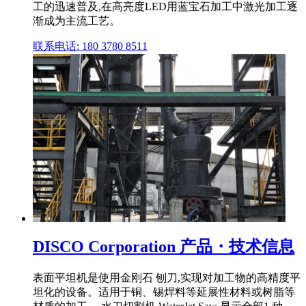
工的迅速普及,在高亮度LED用蓝宝石加工中激光加工逐
渐成为主流工艺。
联系电话: 180 3780 8511
DISCO Corporation 产品・技术信息
表面平坦机是使用金刚石 刨刀,实现对加工物的高精度平
坦化的设备。适用于铜、锡焊料等延展性材料或树脂等