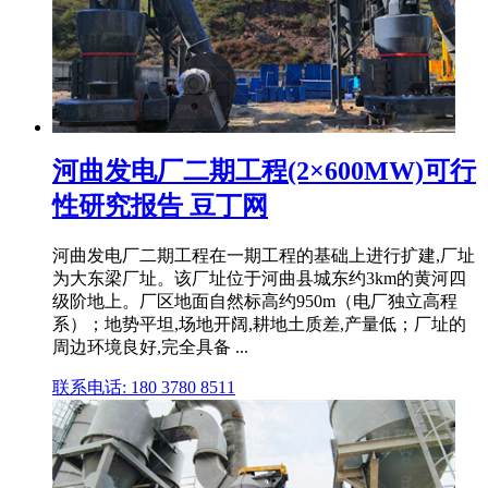
河曲发电厂二期工程(2×600MW)可行
性研究报告 豆丁网
河曲发电厂二期工程在一期工程的基础上进行扩建,厂址
为大东梁厂址。该厂址位于河曲县城东约3km的黄河四
级阶地上。厂区地面自然标高约950m（电厂独立高程
系）；地势平坦,场地开阔,耕地土质差,产量低；厂址的
周边环境良好,完全具备 ...
联系电话: 180 3780 8511