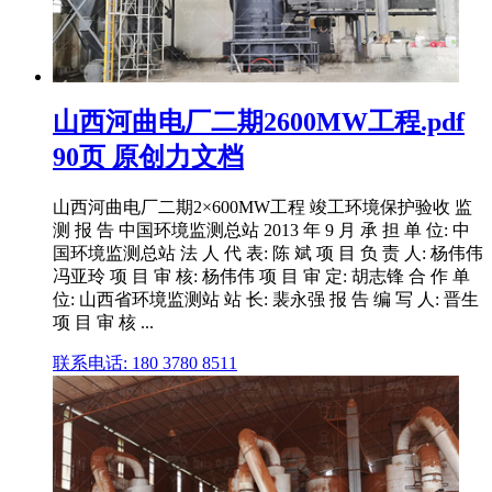
山西河曲电厂二期2600MW工程.pdf
90页 原创力文档
山西河曲电厂二期2×600MW工程 竣工环境保护验收 监
测 报 告 中国环境监测总站 2013 年 9 月 承 担 单 位: 中
国环境监测总站 法 人 代 表: 陈 斌 项 目 负 责 人: 杨伟伟
冯亚玲 项 目 审 核: 杨伟伟 项 目 审 定: 胡志锋 合 作 单
位: 山西省环境监测站 站 长: 裴永强 报 告 编 写 人: 晋生
项 目 审 核 ...
联系电话: 180 3780 8511