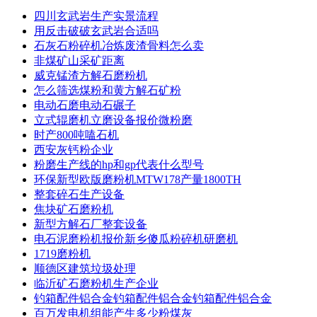
四川玄武岩生产实景流程
用反击破破玄武岩合适吗
石灰石粉碎机冶炼废渣骨料怎么卖
非煤矿山采矿距离
威克锰渣方解石磨粉机
怎么筛选煤粉和黄方解石矿粉
电动石磨电动石碾子
立式辊磨机立磨设备报价微粉磨
时产800吨嗑石机
西安灰钙粉企业
粉磨生产线的hp和gp代表什么型号
环保新型欧版磨粉机MTW178产量1800TH
整套碎石生产设备
焦块矿石磨粉机
新型方解石厂整套设备
电石泥磨粉机报价新乡傻瓜粉碎机研磨机
1719磨粉机
顺德区建筑垃圾处理
临沂矿石磨粉机生产企业
钓箱配件铝合金钓箱配件铝合金钓箱配件铝合金
百万发电机组能产生多少粉煤灰