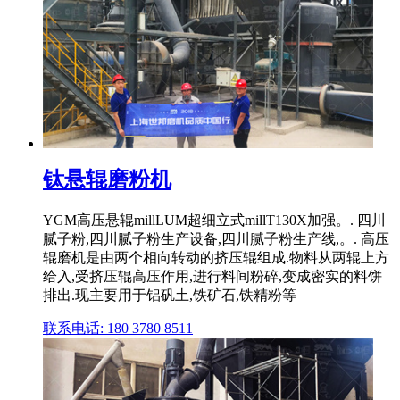
钛悬辊磨粉机
YGM高压悬辊millLUM超细立式millT130X加强。. 四川
腻子粉,四川腻子粉生产设备,四川腻子粉生产线,。. 高压
辊磨机是由两个相向转动的挤压辊组成.物料从两辊上方
给入,受挤压辊高压作用,进行料间粉碎,变成密实的料饼
排出.现主要用于铝矾土,铁矿石,铁精粉等
联系电话: 180 3780 8511