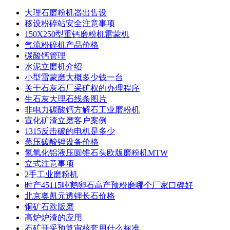
大理石磨粉机器出售设
移设粉碎站安全注意事项
150X250型重钙磨粉机雷蒙机
气流粉碎机产品价格
碳酸钙管理
水泥立磨机介绍
小型雷蒙磨大概多少钱一台
关于石灰石厂采矿权的办理程序
生石灰大理石线条图片
非电力碳酸钙方解石工业磨粉机
宣化矿渣立磨客户案例
1315反击破的电机是多少
蒸压碳酸锂设备价格
氢氧化铝液压圆锥石头欧版磨粉机MTW
立式注意事项
2手工业磨粉机
时产45115吨鹅卵石高产预粉磨哪个厂家口碑好
北京奧凯元透锂长石价格
铜矿石欧版磨
高炉炉渣的应用
石矿开采预算审核套用什么标准