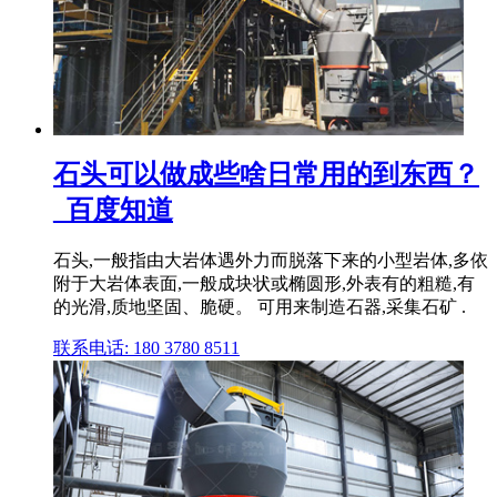
石头可以做成些啥日常用的到东西？
_百度知道
石头,一般指由大岩体遇外力而脱落下来的小型岩体,多依
附于大岩体表面,一般成块状或椭圆形,外表有的粗糙,有
的光滑,质地坚固、脆硬。 可用来制造石器,采集石矿 .
联系电话: 180 3780 8511