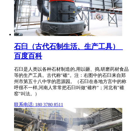
石臼（古代石制生活、生产工具）_
百度百科
石臼是人类以各种石材制造的,用以砸、捣,研磨药材食品
等的生产工具。古代称"碓"。注：右图中的石臼来自郑
州市第五十八中学的思源园。（石臼在各地方言中的称
呼很不一样,河南人常常把石臼叫做"碓杵"；河北有"碓
窑"叫法。）
联系电话: 180 3780 8511