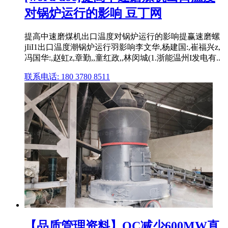
对锅炉运行的影响 豆丁网
提高中速磨煤机出口温度对锅炉运行的影响提赢速磨螺
jIiI1出口温度潮锅炉运行羽影响李文华,杨建国:,崔福兴z,
冯国华:,赵虹z,章勤,,童红政,,林闵城(1.浙能温州I发电有..
联系电话: 180 3780 8511
【品质管理资料】QC减少600MW直