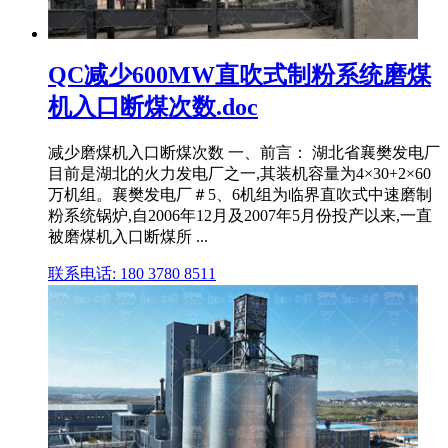
QC减少600MW直吹式制粉系统磨煤
机入口断煤次数.doc
减少磨煤机入口断煤次数 一、前言： 湖北省襄樊发电厂
目前是湖北的火力发电厂之一,其装机容量为4×30+2×60
万机组。襄樊发电厂＃5、6机组为临界直吹式中速磨制
粉系统锅炉,自2006年12月及2007年5月份投产以来,一直
被磨煤机入口断煤所 ...
联系电话: 180 3780 8511