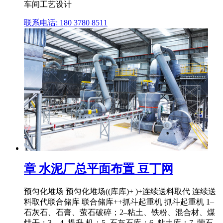
车间工艺设计
联系电话: 180 3780 8511
章 水泥厂总平面布置 豆丁网
预匀化堆场 预匀化堆场((库库)+ )+连续送料取代 连续送
料取代联合储库 联合储库++抓斗起重机 抓斗起重机 1–
石灰石、石膏、萤石破碎；2–粘土、铁粉、混合材、煤
烘干；3、4–提升 机；5–石灰石库；6–粘土库；7–萤石