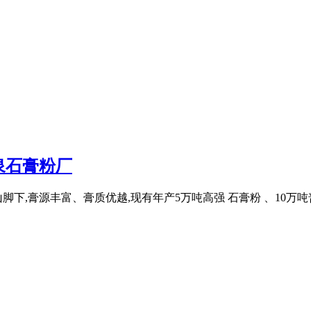
泉石膏粉厂
下,膏源丰富、膏质优越,现有年产5万吨高强 石膏粉 、10万吨普