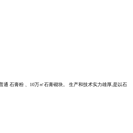
通 石膏粉 、10万㎡石膏砌块。 生产和技术实力雄厚,是以石