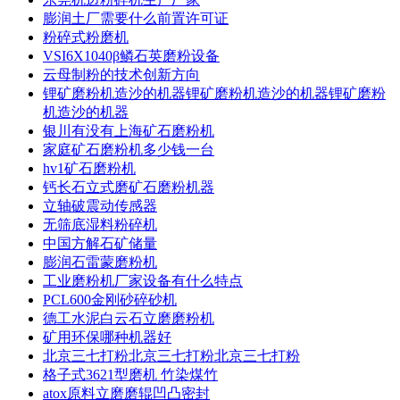
膨润土厂需要什么前置许可证
粉碎式粉磨机
VSI6X1040β鳞石英磨粉设备
云母制粉的技术创新方向
锂矿磨粉机造沙的机器锂矿磨粉机造沙的机器锂矿磨粉
机造沙的机器
银川有没有上海矿石磨粉机
家庭矿石磨粉机多少钱一台
hv1矿石磨粉机
钙长石立式磨矿石磨粉机器
立轴破震动传感器
无筛底湿料粉碎机
中国方解石矿储量
膨润石雷蒙磨粉机
工业磨粉机厂家设备有什么特点
PCL600金刚砂碎砂机
德工水泥白云石立磨磨粉机
矿用环保哪种机器好
北京三七打粉北京三七打粉北京三七打粉
格子式3621型磨机 竹染煤竹
atox原料立磨磨辊凹凸密封