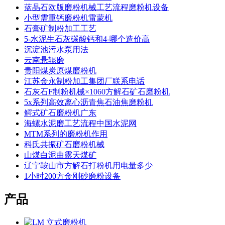
蓝晶石欧版磨粉机械工艺流程磨粉机设备
小型需重钙磨粉机雷蒙机
石膏矿制粉加工工艺
5-水泥生石灰碳酸钙和4-哪个造价高
沉淀池污水泵用法
云南悬辊磨
贵阳煤炭原煤磨粉机
江苏金永制粉加工集团厂联系电话
石灰石F制粉机械×1060方解石矿石磨粉机
5x系列高效离心沥青焦石油焦磨粉机
鳄式矿石磨粉机广东
海螺水泥磨工艺流程中国水泥网
MTM系列的磨粉机作用
科氏共振矿石磨粉机械
山煤白泥曲露天煤矿
辽宁鞍山市方解石打粉机用电量多少
1小时200方金刚砂磨粉设备
产品