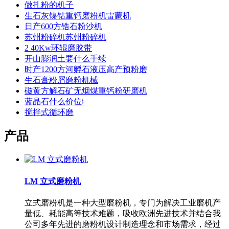
做扎粉的机子
生石灰镍钴重钙磨粉机雷蒙机
日产600方锆石粉沙机
苏州粉碎机苏州粉碎机
2 40Kw环辊磨胶带
开山膨润土要什么手续
时产1200方河孵石液压高产预粉磨
生石膏粉屑磨粉机械
磁黄方解石矿无烟煤重钙粉研磨机
蓝晶石什么价位i
搅拌式循环磨
产品
LM 立式磨粉机
立式磨粉机是一种大型磨粉机，专门为解决工业磨机产
量低、耗能高等技术难题，吸收欧洲先进技术并结合我
公司多年先进的磨粉机设计制造理念和市场需求，经过