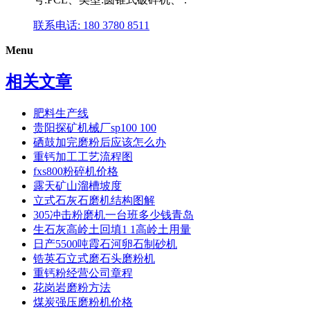
联系电话: 180 3780 8511
Menu
相关文章
肥料生产线
贵阳探矿机械厂sp100 100
硒鼓加完磨粉后应该怎么办
重钙加工工艺流程图
fxs800粉碎机价格
露天矿山溜槽坡度
立式石灰石磨机结构图解
305冲击粉磨机一台班多少钱青岛
生石灰高岭土回填1 1高岭土用量
日产5500吨霞石河卵石制砂机
锆英石立式磨石头磨粉机
重钙粉经营公司章程
花岗岩磨粉方法
煤炭强压磨粉机价格