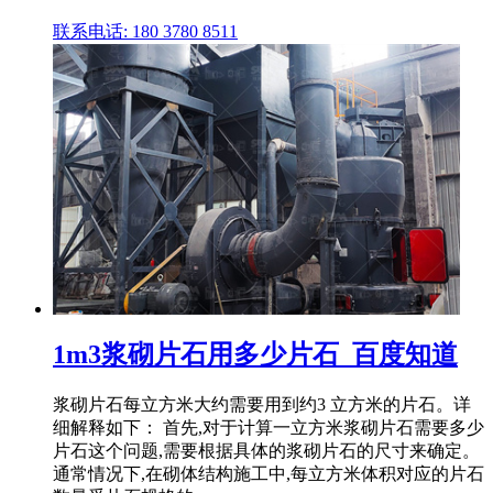
联系电话: 180 3780 8511
1m3浆砌片石用多少片石_百度知道
浆砌片石每立方米大约需要用到约3 立方米的片石。详
细解释如下： 首先,对于计算一立方米浆砌片石需要多少
片石这个问题,需要根据具体的浆砌片石的尺寸来确定。
通常情况下,在砌体结构施工中,每立方米体积对应的片石