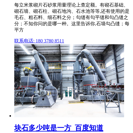
每立米浆砌片石砂浆用量理论上查定额。有砌石基础、
砌石墙、砌石柱、砌石地沟、石水池等等,还有使用的是
毛石、粗石料、细石料之分；勾缝有勾平缝和勾凸缝之
分；不知你问的是哪一种。这里告诉你,石墙勾凸缝；每
平方
联系电话: 180 3780 8511
块石多少吨是一方_百度知道