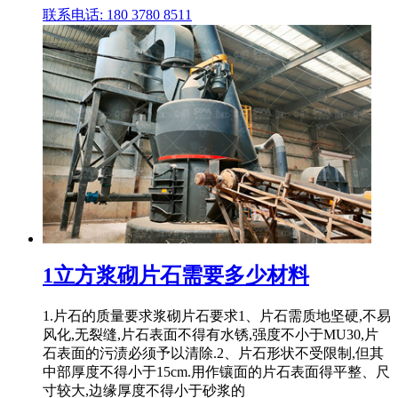
联系电话: 180 3780 8511
1立方浆砌片石需要多少材料
1.片石的质量要求浆砌片石要求1、片石需质地坚硬,不易
风化,无裂缝,片石表面不得有水锈,强度不小于MU30,片
石表面的污渍必须予以清除.2、片石形状不受限制,但其
中部厚度不得小于15cm.用作镶面的片石表面得平整、尺
寸较大,边缘厚度不得小于砂浆的