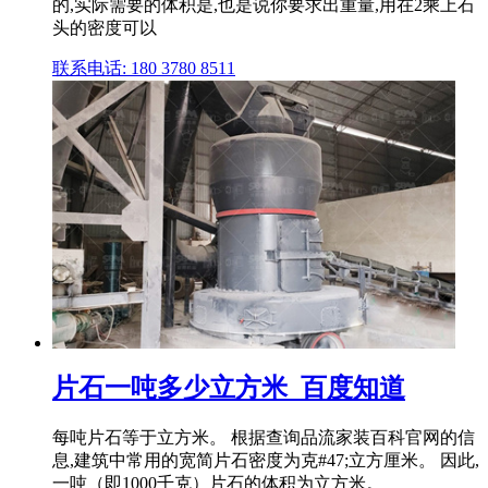
的,实际需要的体积是,也是说你要求出重量,用在2乘上石
头的密度可以
联系电话: 180 3780 8511
片石一吨多少立方米_百度知道
每吨片石等于立方米。 根据查询品流家装百科官网的信
息,建筑中常用的宽简片石密度为克#47;立方厘米。 因此,
一吨（即1000千克）片石的体积为立方米。