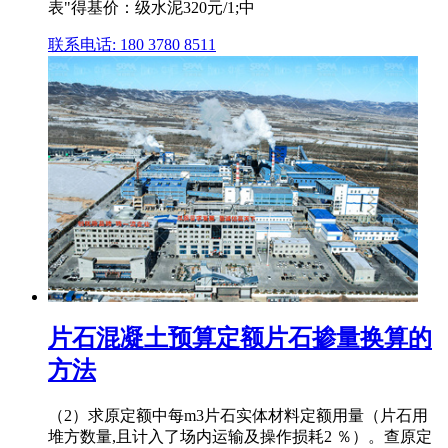
表"得基价：级水泥320元/1;中
联系电话: 180 3780 8511
片石混凝土预算定额片石掺量换算的
方法
（2）求原定额中每m3片石实体材料定额用量（片石用
堆方数量,且计入了场内运输及操作损耗2 ％）。查原定