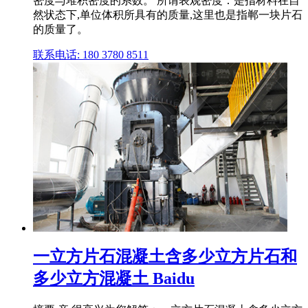
密度与堆积密度的系数。 所谓表观密度：是指材料在自
然状态下,单位体积所具有的质量,这里也是指郸一块片石
的质量了。
联系电话: 180 3780 8511
一立方片石混凝土含多少立方片石和
多少立方混凝土 Baidu