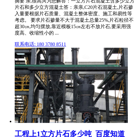
摘要 亲,很高兴为您解答：一立方片石混凝土含多少立方
片石和多少立方混凝土答：亲亲,C20片石混凝土,片石掺
入量要根据片石质量、混凝土整体密度、施工和易性等
考虑。 要求片石掺量不大于混凝土总量25%,片石粒径不
超30㎝,均匀摆放,靠近模板15㎝左右不放片石,要采用强
度高、收缩性小的 ...
联系电话: 180 3780 8511
工程上1立方片石多少吨_百度知道