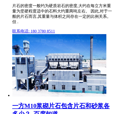
片石的密度一般约为硬质岩石的密度,大约在每立方米重
量为坚硬程度适中的石料大约重两吨左右。 因此,对于一
般的片石而言,其重量与体积之间存在一定的比例关系。
但 .
联系电话: 180 3780 8511
一方M10浆砌片石包含片石和砂浆各
多少？_百度知道