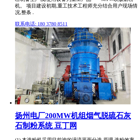
机。 项目建设初期,重工技术工程师充分结合用户现场情
况,整条 .
联系电话: 180 3780 8511
扬州电厂200MW机组烟气脱硫石灰
石制粉系统 豆丁网
(1) 本选粉机采用目前迚的涡流平面分选 原理,选粉效率