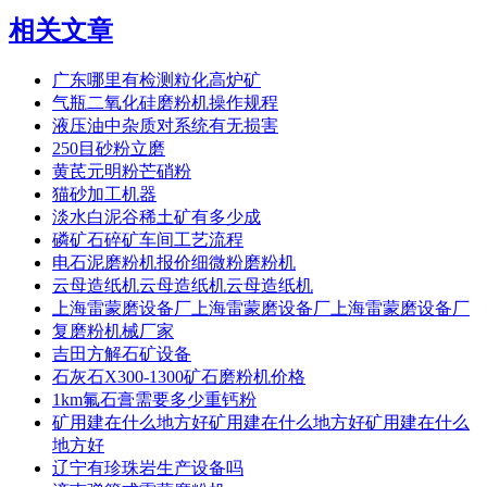
相关文章
广东哪里有检测粒化高炉矿
气瓶二氧化硅磨粉机操作规程
液压油中杂质对系统有无损害
250目砂粉立磨
黄芪元明粉芒硝粉
猫砂加工机器
淡水白泥谷稀土矿有多少成
磷矿石碎矿车间工艺流程
电石泥磨粉机报价细微粉磨粉机
云母造纸机云母造纸机云母造纸机
上海雷蒙磨设备厂上海雷蒙磨设备厂上海雷蒙磨设备厂
复磨粉机械厂家
吉田方解石矿设备
石灰石X300-1300矿石磨粉机价格
1km氟石膏需要多少重钙粉
矿用建在什么地方好矿用建在什么地方好矿用建在什么
地方好
辽宁有珍珠岩生产设备吗